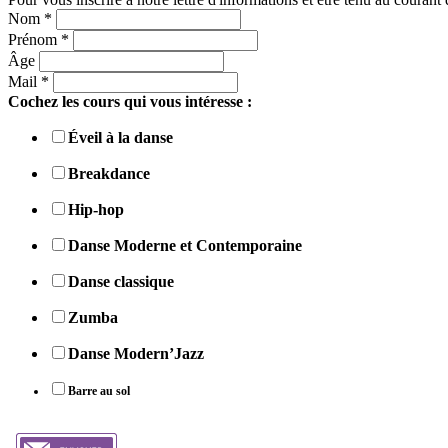
Nom
*
Prénom
*
Âge
Mail
*
Cochez les cours qui vous intéresse :
Éveil à la danse
Breakdance
Hip-hop
Danse Moderne et Contemporaine
Danse classique
Zumba
Danse Modern’Jazz
Barre au sol